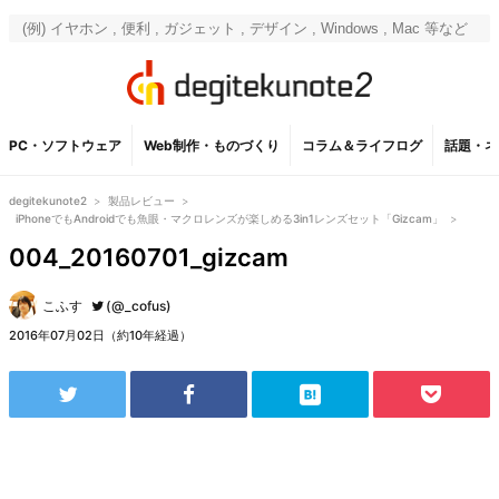
PC・ソフトウェア
Web制作・ものづくり
コラム＆ライフログ
話題・ネ
degitekunote2
>
製品レビュー
>
iPhoneでもAndroidでも魚眼・マクロレンズが楽しめる3in1レンズセット「Gizcam」
>
004_20160701_gizcam
こふす
(@_cofus)
2016年07月02日（約10年経過）