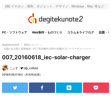
PC・ソフトウェア
Web制作・ものづくり
コラム＆ライフログ
話題・ネ
degitekunote2
>
製品レビュー
>
太陽がある限り電源確保！EC TECHNOLOGYのUSB出力ソーラーチャージャー
>
007_20160618_iec-solar-charger
こふす
(@_cofus)
2016年06月19日（約10年経過）