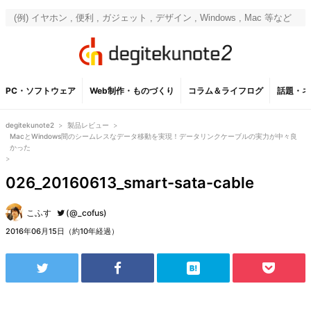
PC・ソフトウェア
Web制作・ものづくり
コラム＆ライフログ
話題・ネ
degitekunote2
>
製品レビュー
>
MacとWindows間のシームレスなデータ移動を実現！データリンクケーブルの実力が中々良
かった
>
026_20160613_smart-sata-cable
こふす
(@_cofus)
2016年06月15日（約10年経過）