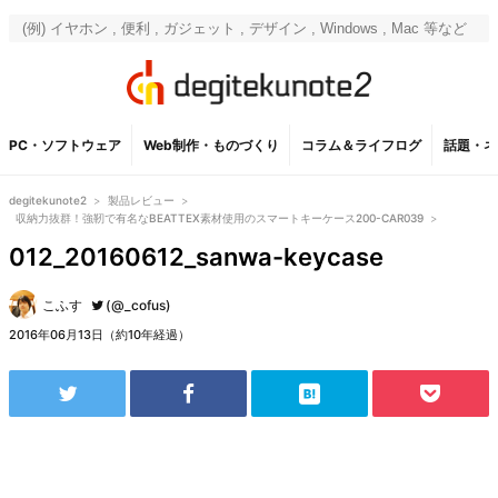
PC・ソフトウェア
Web制作・ものづくり
コラム＆ライフログ
話題・ネ
degitekunote2
>
製品レビュー
>
収納力抜群！強靭で有名なBEATTEX素材使用のスマートキーケース200-CAR039
>
012_20160612_sanwa-keycase
こふす
(@_cofus)
2016年06月13日（約10年経過）