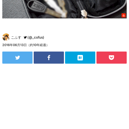
こふす
(@_cofus)
2016年06月13日（約10年経過）