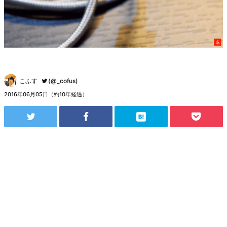
こふす
(@_cofus)
2016年06月05日（約10年経過）