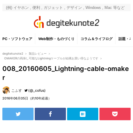
PC・ソフトウェア
Web制作・ものづくり
コラム＆ライフログ
話題・ネ
degitekunote2
>
製品レビュー
>
OMAKERの両挿し可能なLightningケーブルが結構お買い得なようです
>
008_20160605_Lightning-cable-omake
r
こふす
(@_cofus)
2016年06月05日（約10年経過）