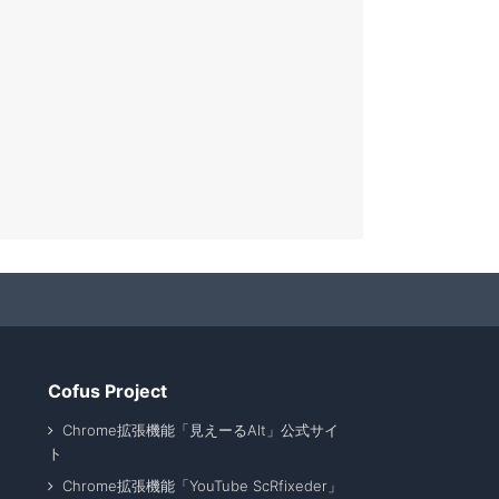
Cofus Project
Chrome拡張機能「見えーるAlt」公式サイ
ト
Chrome拡張機能「YouTube ScRfixeder」