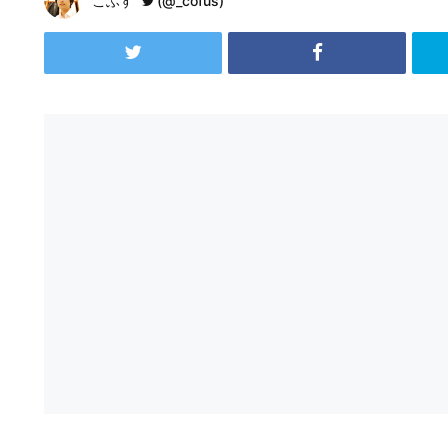
こふす
(@_cofus)