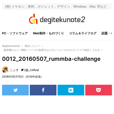
PC・ソフトウェア
Web制作・ものづくり
コラム＆ライフログ
話題・ネ
degitekunote2
>
製品レビュー
>
最新機のルンバ980シリーズの集塵力はどのレベル？大小のゴミクズで検証してみる
>
0012_20160507_rummba-challenge
こふす
(@_cofus)
2016年05月15日（約10年経過）