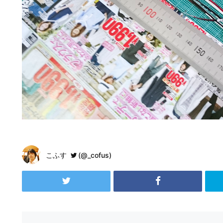
こふす
(@_cofus)