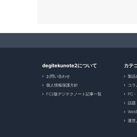
degitekunote2について
カテ
お問い合わせ
製品
個人情報保護方針
コラ
FC2版デジテクノート記事一覧
PC
話題
We
運営