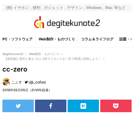
PC・ソフトウェア
Web制作・ものづくり
コラム＆ライフログ
話題・ネ
degitekunote2
>
Web制作・ものづくり
>
【保存版】意外と覚えづらいCCライセンスを一言で簡潔に説明しよう！
>
cc-zero
こふす
(@_cofus)
2016年05月05日（約10年経過）