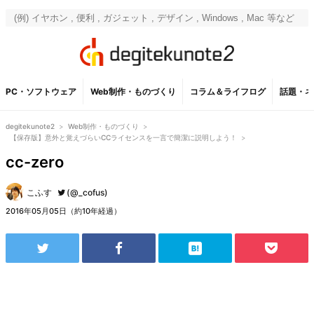
PC・ソフトウェア
Web制作・ものづくり
コラム＆ライフログ
話題・ネ
degitekunote2
>
Web制作・ものづくり
>
【保存版】意外と覚えづらいCCライセンスを一言で簡潔に説明しよう！
>
cc-zero
こふす
(@_cofus)
2016年05月05日（約10年経過）