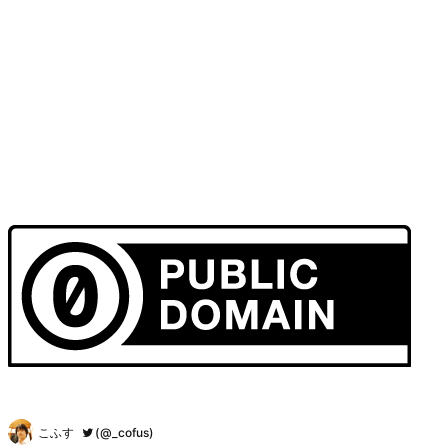
こふす
(@_cofus)