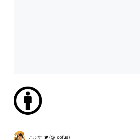
こふす
(@_cofus)