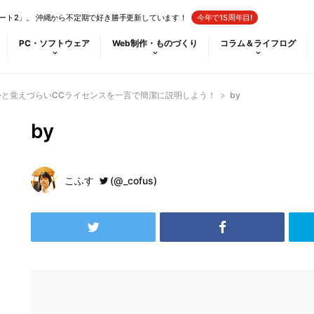
ート2」。 沖縄から不定期で好き勝手更新しています！
今年で15周年目!
PC・ソフトウェア
Web制作・ものづくり
コラム＆ライフログ
外と覚えづらいCCライセンスを一言で簡潔に説明しよう！
>
by
by
こふす
(@_cofus)