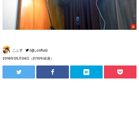
こふす
(@_cofus)
2016年05月04日（約10年経過）