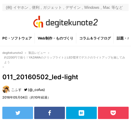
PC・ソフトウェア
Web制作・ものづくり
コラム＆ライフログ
話題・ネ
degitekunote2
>
製品レビュー
>
約2200円で揃う！YAZAWAのクリップライトとLED電球でデスクのライトアップを施してみ
よう
>
011_20160502_led-light
こふす
(@_cofus)
2016年05月04日（約10年経過）