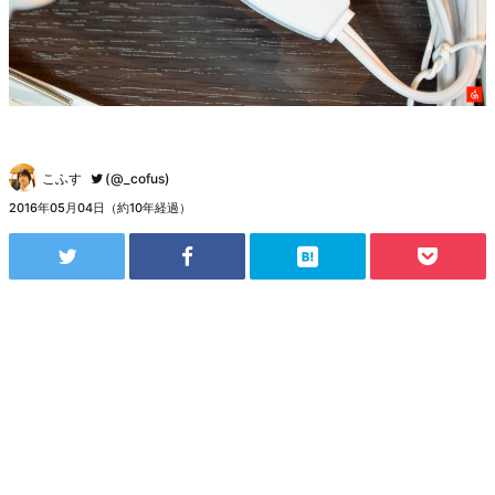
こふす
(@_cofus)
2016年05月04日（約10年経過）