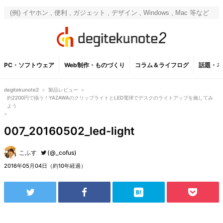
PC・ソフトウェア
Web制作・ものづくり
コラム＆ライフログ
話題・ネ
degitekunote2
>
製品レビュー
>
約2200円で揃う！YAZAWAのクリップライトとLED電球でデスクのライトアップを施してみ
よう
>
007_20160502_led-light
こふす
(@_cofus)
2016年05月04日（約10年経過）