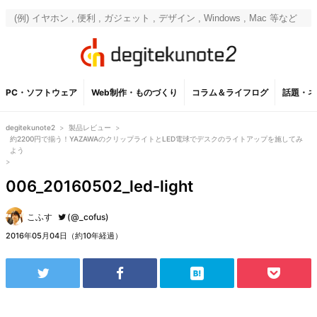
PC・ソフトウェア
Web制作・ものづくり
コラム＆ライフログ
話題・ネ
degitekunote2
>
製品レビュー
>
約2200円で揃う！YAZAWAのクリップライトとLED電球でデスクのライトアップを施してみ
よう
>
006_20160502_led-light
こふす
(@_cofus)
2016年05月04日（約10年経過）