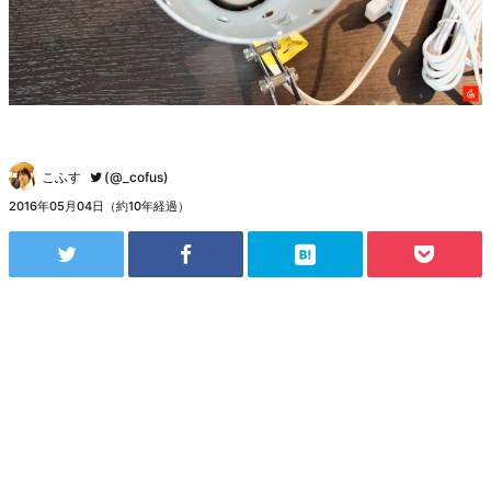
こふす
(@_cofus)
2016年05月04日（約10年経過）