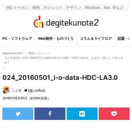
PC・ソフトウェア
Web制作・ものづくり
コラム＆ライフログ
話題・ネ
degitekunote2
>
製品レビュー
>
【人柱覚悟】3TBで9900円のUSB3.0外付けHDD「HDC-LA3.0」を試す。果たして使える
か？
>
024_20160501_i-o-data-HDC-LA3.0
こふす
(@_cofus)
2016年05月01日（約10年経過）