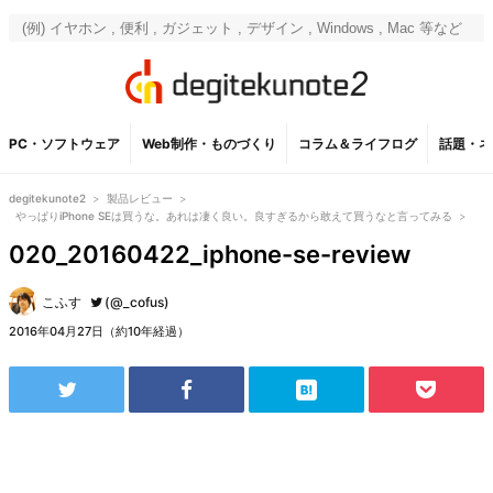
PC・ソフトウェア
Web制作・ものづくり
コラム＆ライフログ
話題・ネ
degitekunote2
>
製品レビュー
>
やっぱりiPhone SEは買うな。あれは凄く良い。良すぎるから敢えて買うなと言ってみる
>
020_20160422_iphone-se-review
こふす
(@_cofus)
2016年04月27日（約10年経過）