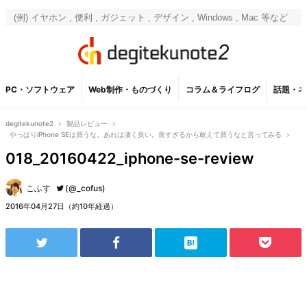
PC・ソフトウェア
Web制作・ものづくり
コラム＆ライフログ
話題・ネ
degitekunote2
>
製品レビュー
>
やっぱりiPhone SEは買うな。あれは凄く良い。良すぎるから敢えて買うなと言ってみる
>
018_20160422_iphone-se-review
こふす
(@_cofus)
2016年04月27日（約10年経過）