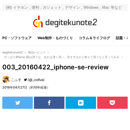
PC・ソフトウェア
Web制作・ものづくり
コラム＆ライフログ
話題・ネ
degitekunote2
>
製品レビュー
>
やっぱりiPhone SEは買うな。あれは凄く良い。良すぎるから敢えて買うなと言ってみる
>
003_20160422_iphone-se-review
こふす
(@_cofus)
2016年04月27日（約10年経過）