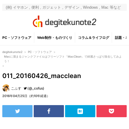
PC・ソフトウェア
Web制作・ものづくり
コラム＆ライフログ
話題・ネ
degitekunote2
>
PC・ソフトウェア
>
Macに溜まるジャンクファイルはフリーソフト「MacClean」で綺麗さっぱり除去してみよ
う！
>
011_20160426_macclean
こふす
(@_cofus)
2016年04月25日（約10年経過）