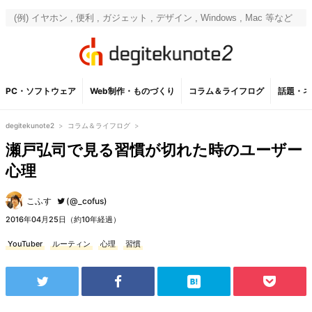
PC・ソフトウェア
Web制作・ものづくり
コラム＆ライフログ
話題・ネ
degitekunote2
>
コラム＆ライフログ
>
瀬戸弘司で見る習慣が切れた時のユーザー
心理
こふす
(@_cofus)
2016年04月25日（約10年経過）
YouTuber
ルーティン
心理
習慣