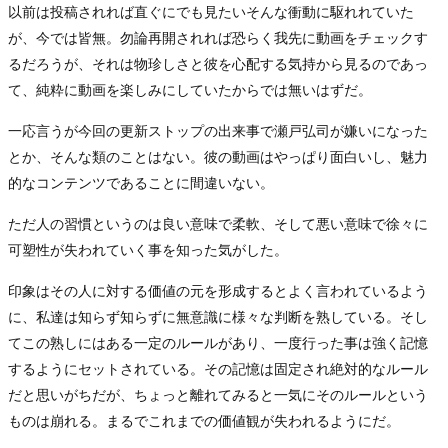
以前は投稿されれば直ぐにでも見たいそんな衝動に駆れれていた
が、今では皆無。勿論再開されれば恐らく我先に動画をチェックす
るだろうが、それは物珍しさと彼を心配する気持から見るのであっ
て、純粋に動画を楽しみにしていたからでは無いはずだ。
一応言うが今回の更新ストップの出来事で瀬戸弘司が嫌いになった
とか、そんな類のことはない。彼の動画はやっぱり面白いし、魅力
的なコンテンツであることに間違いない。
ただ人の習慣というのは良い意味で柔軟、そして悪い意味で徐々に
可塑性が失われていく事を知った気がした。
印象はその人に対する価値の元を形成するとよく言われているよう
に、私達は知らず知らずに無意識に様々な判断を熟している。そし
てこの熟しにはある一定のルールがあり、一度行った事は強く記憶
するようにセットされている。その記憶は固定され絶対的なルール
だと思いがちだが、ちょっと離れてみると一気にそのルールという
ものは崩れる。まるでこれまでの価値観が失われるようにだ。