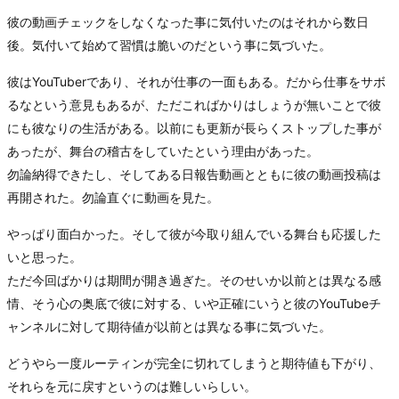
彼の動画チェックをしなくなった事に気付いたのはそれから数日
後。気付いて始めて習慣は脆いのだという事に気づいた。
彼はYouTuberであり、それが仕事の一面もある。だから仕事をサボ
るなという意見もあるが、ただこればかりはしょうが無いことで彼
にも彼なりの生活がある。以前にも更新が長らくストップした事が
あったが、舞台の稽古をしていたという理由があった。
勿論納得できたし、そしてある日報告動画とともに彼の動画投稿は
再開された。勿論直ぐに動画を見た。
やっぱり面白かった。そして彼が今取り組んでいる舞台も応援した
いと思った。
ただ今回ばかりは期間が開き過ぎた。そのせいか以前とは異なる感
情、そう心の奥底で彼に対する、いや正確にいうと彼のYouTubeチ
ャンネルに対して期待値が以前とは異なる事に気づいた。
どうやら一度ルーティンが完全に切れてしまうと期待値も下がり、
それらを元に戻すというのは難しいらしい。