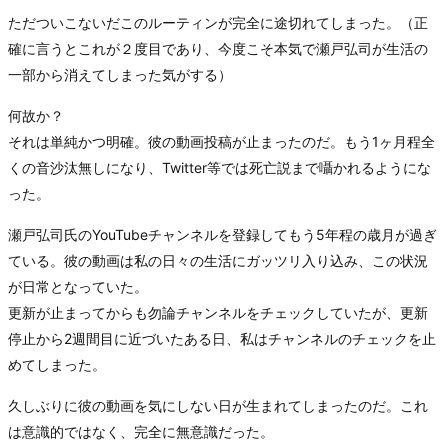
ただついこないだこのルーティンが完全に途切れてしまった。（正
確に言うとこれが２度目であり、今度こそ本気で瀬戸弘司が生活の
一部から消えてしまった気がする）
何故か？
それは単純かつ明確。彼の動画投稿が止まったのだ。もう1ヶ月程全
くの音沙汰無しになり、Twitter等では死亡説まで囁かれるようにな
った。
瀬戸弘司氏のYouTubeチャンネルを登録してもう5年程の歳月が過ぎ
ている。彼の動画は私の日々の生活にガッツリ入り込み、この状況
が日常となっていた。
更新が止まってからも勿論チャンネルをチェックしていたが、更新
停止から2週間目に近づいたある日、私はチャンネルのチェックを止
めてしまった。
久しぶりに彼の動画を気にしない日が生まれてしまったのだ。これ
は意識的ではなく、完全に無意識だった。