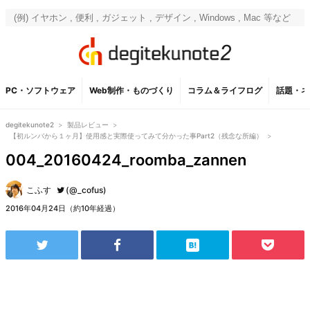
PC・ソフトウェア
Web制作・ものづくり
コラム＆ライフログ
話題・ネ
degitekunote2
>
製品レビュー
>
【初ルンバから１ヶ月】使用感と実際使ってみて分かった事Part2（残念な所編）
>
004_20160424_roomba_zannen
こふす
(@_cofus)
2016年04月24日（約10年経過）