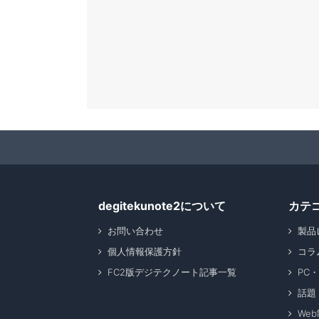
degitekunote2について
カテ
お問い合わせ
製品
個人情報保護方針
コラ
FC2版デジテクノート記事一覧
PC
話題
We