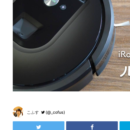
こふす
(@_cofus)