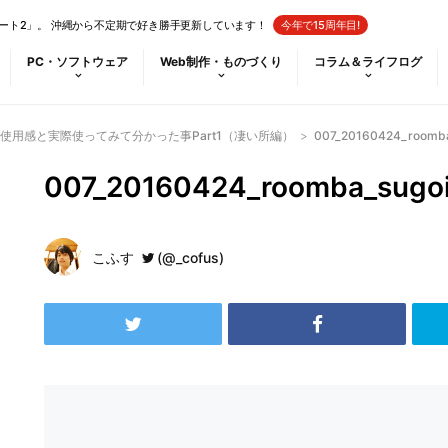
ート2」。 沖縄から不定期で好き勝手更新しています！
今年で15周年目!
PC・ソフトウェア
Web制作・ものづくり
コラム＆ライフログ
使用感と実際使ってみて分かった事Part1（凄い所編）
>
007_20160424_roomba
007_20160424_roomba_sugo
こふす
(@_cofus)