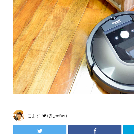
こふす
(@_cofus)