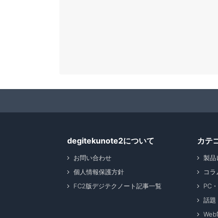
degitekunote2について
カテ
お問い合わせ
製品
個人情報保護方針
コラ
FC2版デジテクノート記事一覧
PC
話題
We