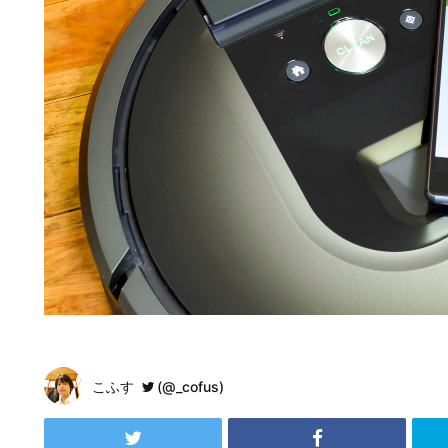
こふす
(@_cofus)