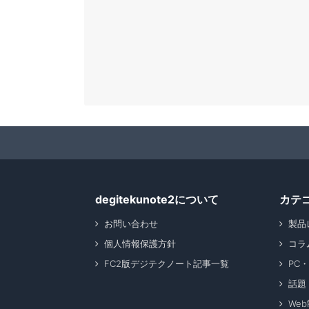
degitekunote2について
カテ
お問い合わせ
製品
個人情報保護方針
コラ
FC2版デジテクノート記事一覧
PC
話題
We