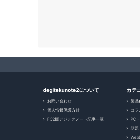
degitekunote2について
カテ
お問い合わせ
製品
個人情報保護方針
コラ
FC2版デジテクノート記事一覧
PC
話題
We