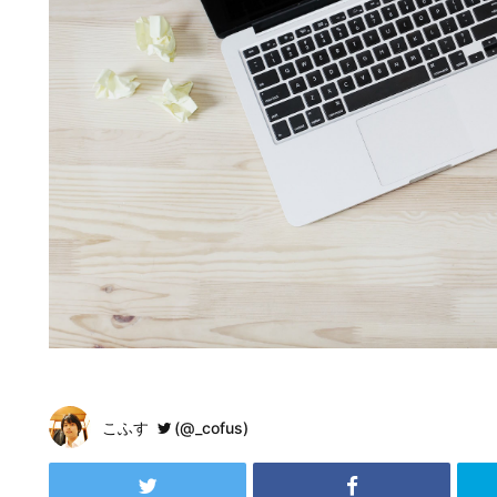
こふす
(@_cofus)