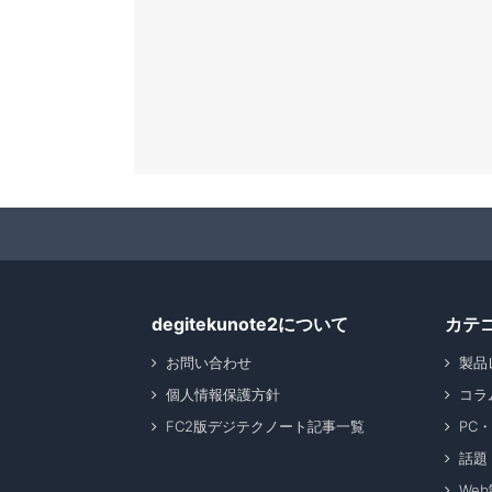
degitekunote2について
カテ
お問い合わせ
製品
個人情報保護方針
コラ
FC2版デジテクノート記事一覧
PC
話題
We