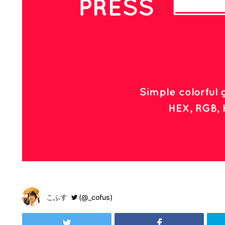
こふす
(@_cofus)