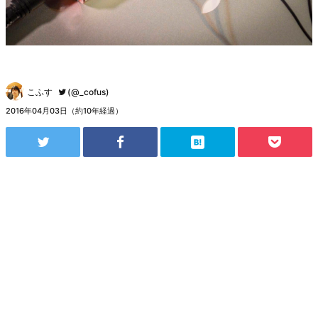
こふす
(@_cofus)
2016年04月03日（約10年経過）