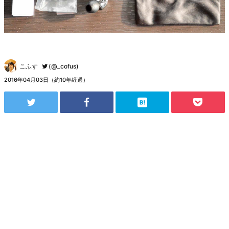
こふす
(@_cofus)
2016年04月03日（約10年経過）