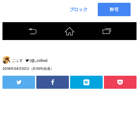
こふす
(@_cofus)
2016年04月02日（約10年経過）