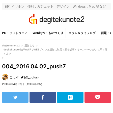
PC・ソフトウェア
Web制作・ものづくり
コラム＆ライフログ
話題・ネ
degitekunote2
>
運営より
>
degitekunote2がPush7でWEBプッシュ通知に対応！新着記事やキャンペーンがいち早く届
くよッ
>
004_2016.04.02_push7
こふす
(@_cofus)
2016年04月02日（約10年経過）