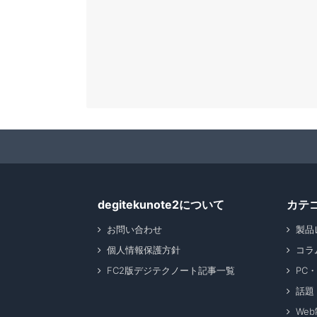
degitekunote2について
カテ
お問い合わせ
製品
個人情報保護方針
コラ
FC2版デジテクノート記事一覧
PC
話題
We