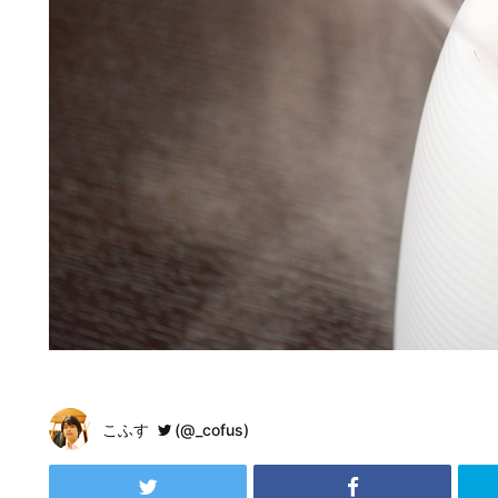
こふす
(@_cofus)