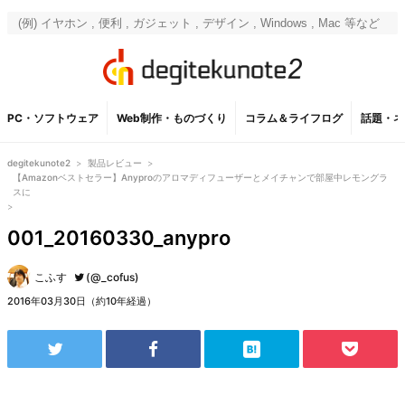
PC・ソフトウェア
Web制作・ものづくり
コラム＆ライフログ
話題・ネ
degitekunote2
>
製品レビュー
>
【Amazonベストセラー】Anyproのアロマディフューザーとメイチャンで部屋中レモングラ
スに
>
001_20160330_anypro
こふす
(@_cofus)
2016年03月30日（約10年経過）