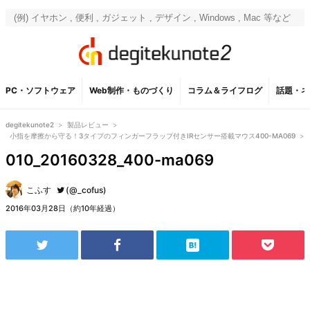
PC・ソフトウェア
Web制作・ものづくり
コラム＆ライフログ
話題・ネ
degitekunote2
>
製品レビュー
>
小指を摩擦から守る！3タイプのフィンガーフラップ付きIRセンサー搭載マウス400-MA069
>
010_20160328_400-ma069
こふす
(@_cofus)
2016年03月28日（約10年経過）