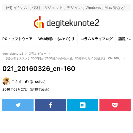
PC・ソフトウェア
Web制作・ものづくり
コラム＆ライフログ
話題・ネ
degitekunote2
>
製品レビュー
>
【初心者オススメ】3000円台で160個の高輝度白色LED搭載のカメラ用照明「CN-160」
>
021_20160326_cn-160
こふす
(@_cofus)
2016年03月27日（約10年経過）