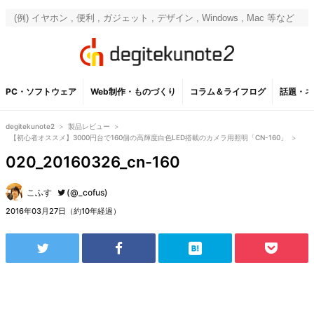
PC・ソフトウェア
Web制作・ものづくり
コラム＆ライフログ
話題・ネ
degitekunote2
>
製品レビュー
>
【初心者オススメ】3000円台で160個の高輝度白色LED搭載のカメラ用照明「CN-160」
>
020_20160326_cn-160
こふす
(@_cofus)
2016年03月27日（約10年経過）