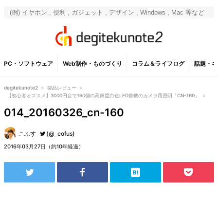
PC・ソフトウェア
Web制作・ものづくり
コラム＆ライフログ
話題・ネ
degitekunote2
>
製品レビュー
>
【初心者オススメ】3000円台で160個の高輝度白色LED搭載のカメラ用照明「CN-160」
>
014_20160326_cn-160
こふす
(@_cofus)
2016年03月27日（約10年経過）