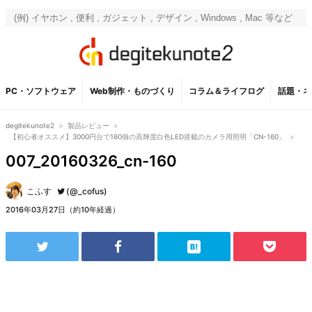
PC・ソフトウェア
Web制作・ものづくり
コラム＆ライフログ
話題・ネ
degitekunote2
>
製品レビュー
>
【初心者オススメ】3000円台で160個の高輝度白色LED搭載のカメラ用照明「CN-160」
>
007_20160326_cn-160
こふす
(@_cofus)
2016年03月27日（約10年経過）