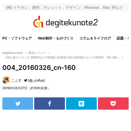
PC・ソフトウェア
Web制作・ものづくり
コラム＆ライフログ
話題・ネ
degitekunote2
>
製品レビュー
>
【初心者オススメ】3000円台で160個の高輝度白色LED搭載のカメラ用照明「CN-160」
>
004_20160326_cn-160
こふす
(@_cofus)
2016年03月27日（約10年経過）