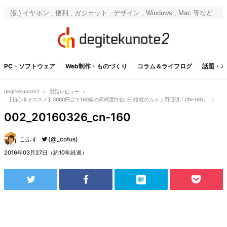
PC・ソフトウェア
Web制作・ものづくり
コラム＆ライフログ
話題・ネ
degitekunote2
>
製品レビュー
>
【初心者オススメ】3000円台で160個の高輝度白色LED搭載のカメラ用照明「CN-160」
>
002_20160326_cn-160
こふす
(@_cofus)
2016年03月27日（約10年経過）