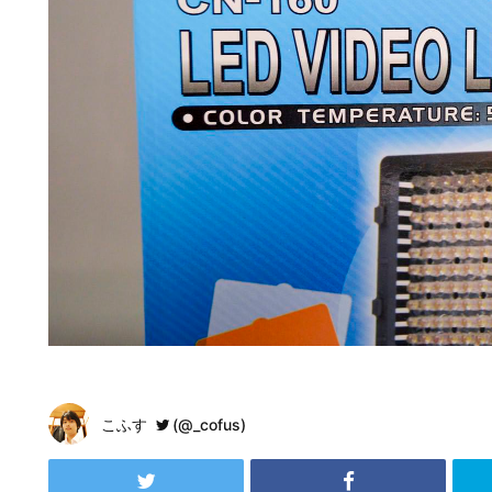
こふす
(@_cofus)