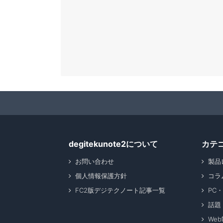
degitekunote2について
カテ
お問い合わせ
製品
個人情報保護方針
コラ
FC2版デジテクノート記事一覧
PC
話題
We