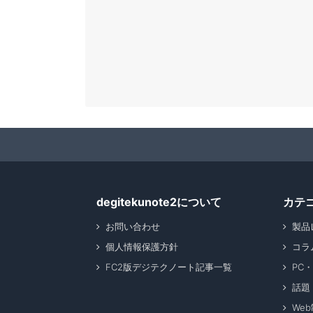
degitekunote2について
カテ
お問い合わせ
製品
個人情報保護方針
コラ
FC2版デジテクノート記事一覧
PC
話題
We