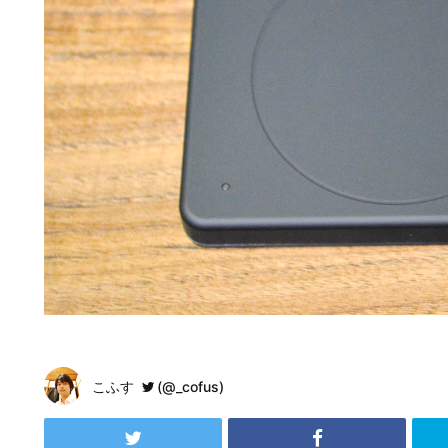
こふす
(@_cofus)