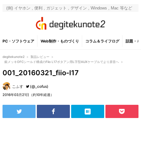
PC・ソフトウェア
Web制作・ものづくり
コラム＆ライフログ
話題・ネ
degitekunote2
>
製品レビュー
>
銀メッキOFCシールド構成のFiio L17ポタアン用L字型AUXケーブルでより原音へ
>
001_20160321_fiio-l17
こふす
(@_cofus)
2016年03月21日（約10年経過）