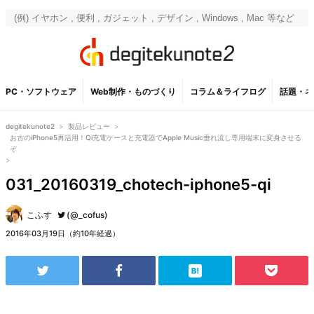
PC・ソフトウェア
Web制作・ものづくり
コラム＆ライフログ
話題・ネ
degitekunote2
>
製品レビュー
>
お古のiPhone5再活用！Qi充電ケースと充電器でApple Music垂れ流し専用端末に変身させる
ぞ
>
031_20160319_chotech-iphone5-qi
こふす
(@_cofus)
2016年03月19日（約10年経過）