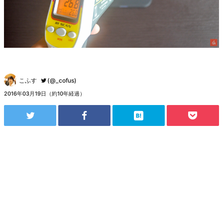
こふす
(@_cofus)
2016年03月19日（約10年経過）