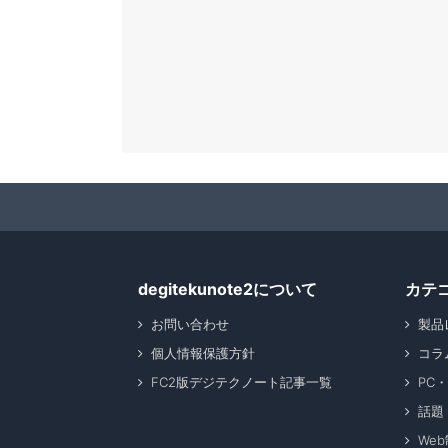
degitekunote2について
カテ
お問い合わせ
製品
個人情報保護方針
コラ
FC2版デジテクノート記事一覧
PC
話題
We