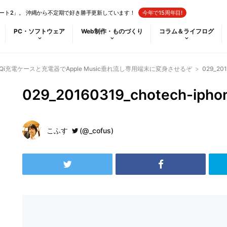
ート2」。 沖縄から不定期で好き勝手更新しています！
今年で15周年目!
PC・ソフトウェア
Web制作・ものづくり
コラム＆ライフログ
！Qi充電ケースと充電器でApple Music垂れ流し専用端末に変身させるぞ
>
029_201
029_20160319_chotech-ipho
こふす
(@_cofus)