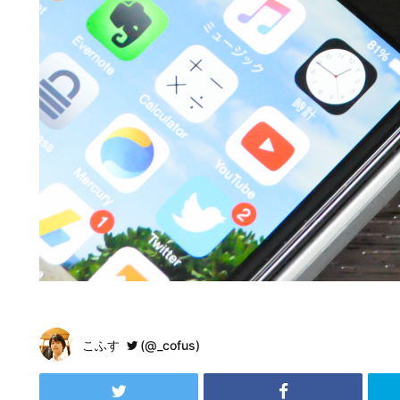
こふす
(@_cofus)