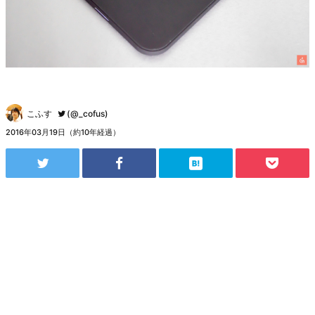
こふす
(@_cofus)
2016年03月19日（約10年経過）