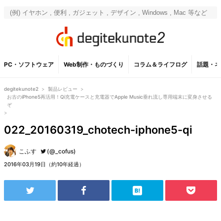
PC・ソフトウェア
Web制作・ものづくり
コラム＆ライフログ
話題・ネ
degitekunote2
>
製品レビュー
>
お古のiPhone5再活用！Qi充電ケースと充電器でApple Music垂れ流し専用端末に変身させる
ぞ
>
022_20160319_chotech-iphone5-qi
こふす
(@_cofus)
2016年03月19日（約10年経過）