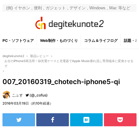
PC・ソフトウェア
Web制作・ものづくり
コラム＆ライフログ
話題・ネ
degitekunote2
>
製品レビュー
>
お古のiPhone5再活用！Qi充電ケースと充電器でApple Music垂れ流し専用端末に変身させる
ぞ
>
007_20160319_chotech-iphone5-qi
こふす
(@_cofus)
2016年03月19日（約10年経過）