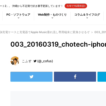
ート2」。 沖縄から不定期で好き勝手更新しています！
今年で15周年目!
PC・ソフトウェア
Web制作・ものづくり
コラム＆ライフログ
！Qi充電ケースと充電器でApple Music垂れ流し専用端末に変身させるぞ
>
003_201
003_20160319_chotech-ipho
こふす
(@_cofus)