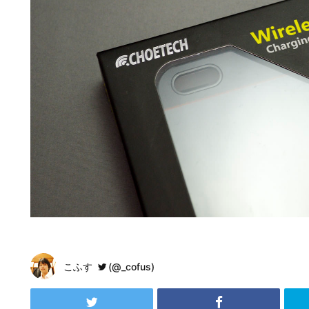
こふす
(@_cofus)