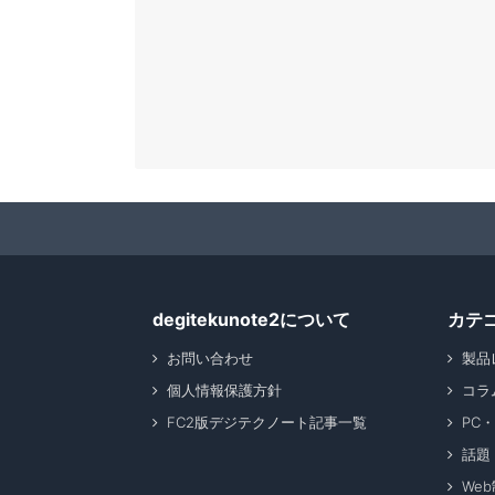
degitekunote2について
カテ
お問い合わせ
製品
個人情報保護方針
コラ
FC2版デジテクノート記事一覧
PC
話題
We