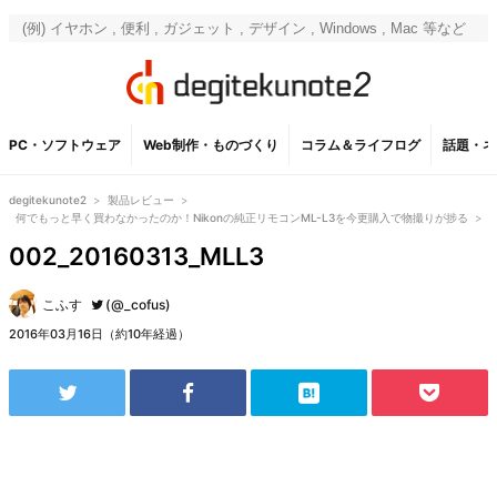
PC・ソフトウェア
Web制作・ものづくり
コラム＆ライフログ
話題・ネ
degitekunote2
>
製品レビュー
>
何でもっと早く買わなかったのか！Nikonの純正リモコンML-L3を今更購入で物撮りが捗る
>
002_20160313_MLL3
こふす
(@_cofus)
2016年03月16日（約10年経過）