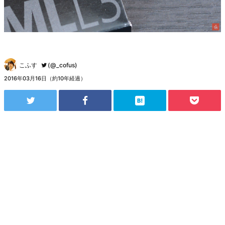
こふす
(@_cofus)
2016年03月16日（約10年経過）