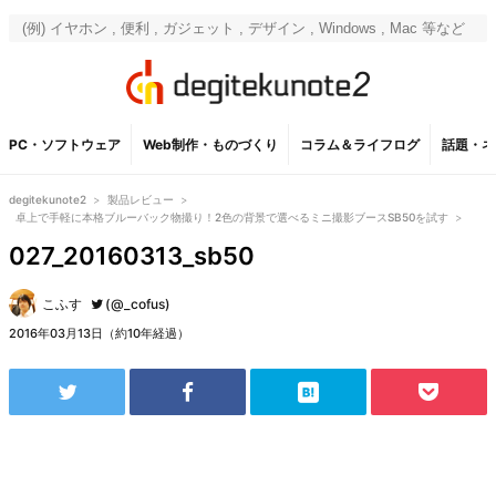
PC・ソフトウェア
Web制作・ものづくり
コラム＆ライフログ
話題・ネ
degitekunote2
>
製品レビュー
>
卓上で手軽に本格ブルーバック物撮り！2色の背景で選べるミニ撮影ブースSB50を試す
>
027_20160313_sb50
こふす
(@_cofus)
2016年03月13日（約10年経過）