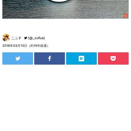
こふす
(@_cofus)
2016年03月13日（約10年経過）