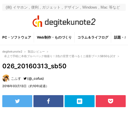
PC・ソフトウェア
Web制作・ものづくり
コラム＆ライフログ
話題・ネ
degitekunote2
>
製品レビュー
>
卓上で手軽に本格ブルーバック物撮り！2色の背景で選べるミニ撮影ブースSB50を試す
>
026_20160313_sb50
こふす
(@_cofus)
2016年03月13日（約10年経過）