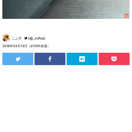
こふす
(@_cofus)
2016年03月13日（約10年経過）