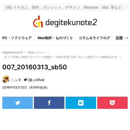
PC・ソフトウェア
Web制作・ものづくり
コラム＆ライフログ
話題・ネ
degitekunote2
>
製品レビュー
>
卓上で手軽に本格ブルーバック物撮り！2色の背景で選べるミニ撮影ブースSB50を試す
>
007_20160313_sb50
こふす
(@_cofus)
2016年03月13日（約10年経過）