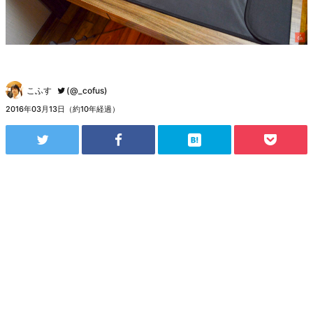
こふす
(@_cofus)
2016年03月13日（約10年経過）